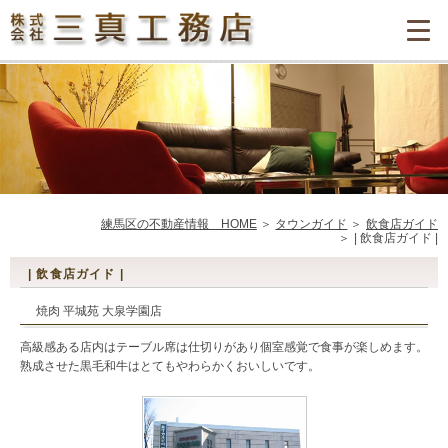
練馬区の不動産情報 HOME
タウンガイド
飲食店ガイド
| 飲食店ガイド |
| 飲食店ガイド |
焼肉 平城苑 大泉学園店
高級感ある店内はテーブル席は仕切りがあり個室感覚で食事が楽しめます。
熟成させた黒毛和牛はとてもやわらかくおいしいです。